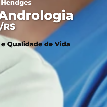
s Hendges
 Andrologia
/RS
 e Qualidade de Vida