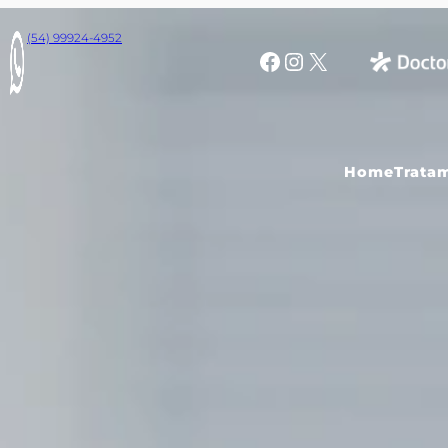
(54) 99924-4952
Facebook
Instagram
X
Home
Trata